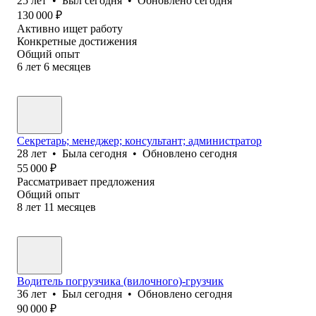
25
лет
•
Был
сегодня
•
Обновлено
сегодня
130 000
₽
Активно ищет работу
Конкретные достижения
Общий опыт
6
лет
6
месяцев
Секретарь; менеджер; консультант; администратор
28
лет
•
Была
сегодня
•
Обновлено
сегодня
55 000
₽
Рассматривает предложения
Общий опыт
8
лет
11
месяцев
Водитель погрузчика (вилочного)-грузчик
36
лет
•
Был
сегодня
•
Обновлено
сегодня
90 000
₽