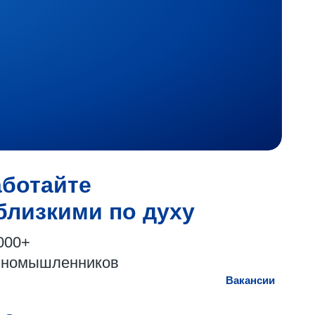
аботайте
близкими по духу
000+
иномышленников
Вакансии