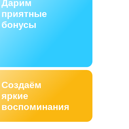
Дарим
приятные
бонусы
Создаём
яркие
воспоминания