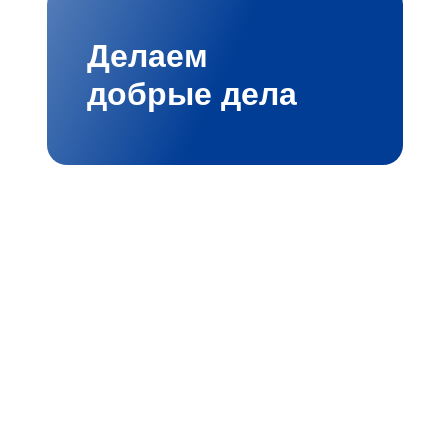
Делаем
добрые дела
мбициозными проектами