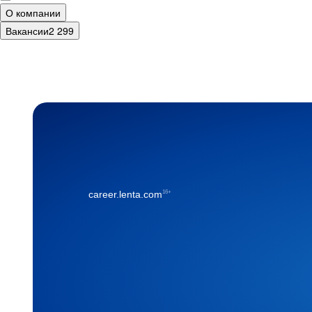
О компании
Вакансии
2 299
16+
career.lenta.com