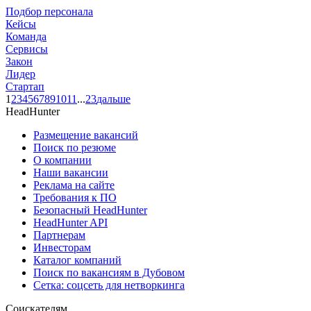
Подбор персонала
Кейсы
Команда
Сервисы
Закон
Лидер
Стартап
1
2
3
4
5
6
7
8
9
10
11
...
23
дальше
HeadHunter
Размещение вакансий
Поиск по резюме
О компании
Наши вакансии
Реклама на сайте
Требования к ПО
Безопасный HeadHunter
HeadHunter API
Партнерам
Инвесторам
Каталог компаний
Поиск по вакансиям в Дубовом
Сетка: соцсеть для нетворкинга
Соискателям