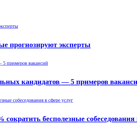
орые прогнозируют эксперты
льных кандидатов — 5 примеров ваканс
% сократить бесполезные собеседования 