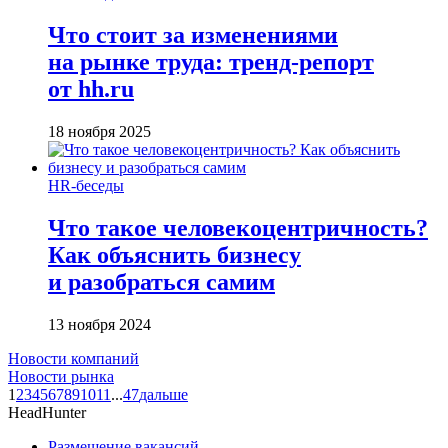
Что стоит за изменениями
на рынке труда: тренд-репорт
от hh.ru
18 ноября 2025
HR-беседы
Что такое человеко­центричность?
Как объяснить бизнесу
и разобраться самим
13 ноября 2024
Новости компаний
Новости рынка
1
2
3
4
5
6
7
8
9
10
11
...
47
дальше
HeadHunter
Размещение вакансий