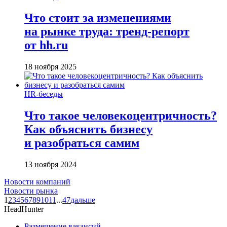
Что стоит за изменениями
на рынке труда: тренд-репорт
от hh.ru
18 ноября 2025
HR-беседы
Что такое человеко­центричность?
Как объяснить бизнесу
и разобраться самим
13 ноября 2024
Новости компаний
Новости рынка
1
2
3
4
5
6
7
8
9
10
11
...
47
дальше
HeadHunter
Размещение вакансий