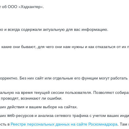
ет об ООО «Хэдхантер».
но и всегда содержали актуальную для вас информацию.
акие они бывают, для чего они нам нужны и как отказаться от их 
рректно. Без них сайт или отдельные его функции могут работат
альную на время текущей сессии пользователя. Позволяют собира
 проводят, возникают ли ошибки.
их действия и вашем выборе на сайтах.
х web-ресурсов и анализа сетевого трафика с учетом ваших инд
есть в
Реестре персональных данных на сайте Роскомнадзора
. Там