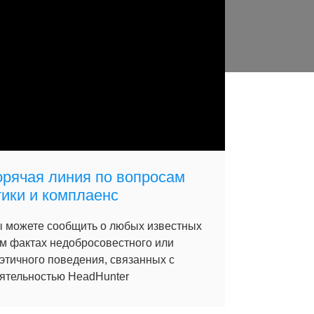
орячая линия по вопросам
тики и комплаенс
 можете сообщить о любых известных
м фактах недобросовестного или
этичного поведения, связанных с
ятельностью HeadHunter