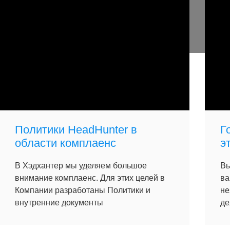
Политики HeadHunter в
Г
области комплаенс
э
В Хэдхантер мы уделяем большое
Вы
внимание комплаенс. Для этих целей в
ва
Компании разработаны Политики и
не
внутренние документы
де