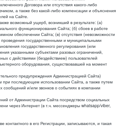
ключенного Договора или отсутствия какого-либо
зчиком, а также без какой-либо компенсации и объяснения
лей на Сайте.
акже возможный ущерб, возникший в результате: (а)
ального функционирования Сайта; (б) сбоев в работе
мном обеспечении Сайта; (в) отсутствия (невозможности
(г) проведения государственными и муниципальными
новления государственного регулирования (или
ления указанными субъектами разовых ограничений,
ных с действиями (бездействием) пользователей
мпьютерного оборудования, существовавшей на момент
рительного предупреждения Администрацией Сайта)
м при последующем использовании Сайта, а также путем
 сообщений и/или звонков о событиях в компании
ений от Администрации Сайта посредством социальных
ни через Интернет (в т.ч. мессенджеры whatsapp/viber,
контактного в его Регистрации, записываются, и такая