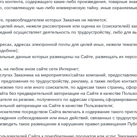
го контента, содержащего какие-либо произведения, товарные зн
составляющую чью-либо коммерческую тайну, иные охраняемые р
е, правообладателем которых Заказчик не является;
целей иных, нежели рассмотрение или оценка их (соискателей) ка
едний осуществляет деятельность по трудоустройству, либо для в
ресах, адресах электронной почты для целей иных, нежели темати
одобное);
ональные данные которых размещены на Сайте, размещать их персо
а, на любом ином сайте сети Интернет;
слугах Заказчика на мероприятиях/сайтах компаний, предоставляю
е предложения по трудоустройству, рекламу, а также любую конта
резюме того или иного соискателя, по адресам таких страниц, сф
та без предварительной авторизации на Сайте в качестве Пользо
скателя из резюме, полученного по адресам страниц сформирован
ельной авторизации на Сайте в качестве Пользователя;
искателям посредством Сайта включать в содержание такого пригл
хождения собеседования или иных действий, связанных с трудоустр
оизводить такое размещение в нарушение правил размещения Публ
льзователей Сайта к приобретению продуктов или услуг Заказчика