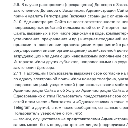
2.9. В случае расторжения (прекращения) Договора с Заказ
заключенного Договора с Заказчиком, Администрация Сайта
причин удалить Регистрацию (включая страницы с описани
2.10. Администрация Сайта не несет ответственности за не
неправомерных действий пользователей сети Интернет, на
Сайта, вызванных в том числе ошибками в коде, компьюте
установления, прекращения и пр.) интернет-соединений ме
органами, а также иными организациями мероприятий в ра
регулирования иными организациями) хозяйственной деятел
затрудняющих или делающих невозможным исполнение своих
Интернета и/или других субъектов, направленными на уху
заключения Договора.
2.11. Настоящим Пользователь выражает свое согласие на
по адресу электронной почты и/или номеру телефона, ука
направления push-уведомлений (при использовании мобиль
Администрации Сайта и об Услугах Администрации Сайта, 
Одновременно с этим Пользователь предоставляет свое с
сетей в том числе «Вконтакте» и «Одноклассники» а также 
Telegram и другие), в том числе сообщения, связанные с р
Пользователь уведомлен о том, что:
— звонки, осуществляемые представителями Администрации 
запись может быть передана третьим лицам (подрядчикам А