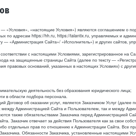
тов
у — «Условия», «настоящие Условия») являются соглашением о по
х по адресам https://hh.ru, https://talantix.ru, управляемых и 
тексту — «Администрация Сайта»/ «Исполнитель») и других сайтов,
соответствии с настоящими Условиями, зарегистрированное на Са
хода на защищенные страницы Сайта (далее по тексту — «Регистр
ия правовых оснований, указанных в настоящих Условиях) с дру
имательскую деятельность без образования юридического лица;
ги в области подбора персонала.
 Договор об оказании услуг, является Заказчиком Услуг (далее по
к между Администрацией Сайта и Пользователем, так и между Адми
ются также обязательствами Заказчика перед Администрацией Сай
йта. Заказчик отвечает за действия Пользователя как за свои соб
либо отдельных прав по отношению к Администрации Сайта. Все п
Заказчика. Обязанности Заказчика, установленные настоящими Ус