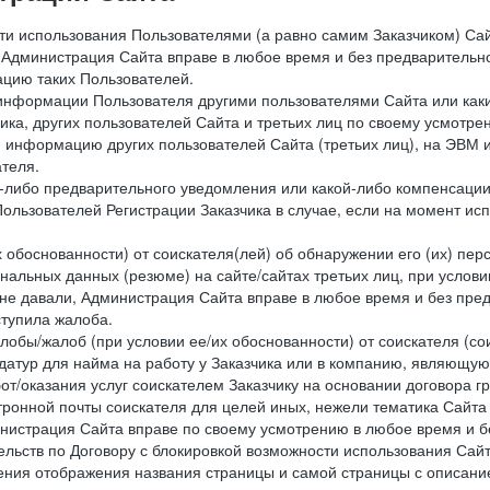
сти использования Пользователями (а равно самим Заказчиком) С
 Администрация Сайта вправе в любое время и без предварительн
цию таких Пользователей.
й информации Пользователя другими пользователями Сайта или ка
ика, других пользователей Сайта и третьих лиц по своему усмотре
 информацию других пользователей Сайта (третьих лиц), на ЭВМ 
теля.
о-либо предварительного уведомления или какой-либо компенсаци
ользователей Регистрации Заказчика в случае, если на момент и
х обоснованности) от соискателя(лей) об обнаружении его (их) пер
альных данных (резюме) на сайте/сайтах третьих лиц, при услови
 не давали, Администрация Сайта вправе в любое время и без пре
ступила жалоба.
лобы/жалоб (при условии ее/их обоснованности) от соискателя (со
датур для найма на работу у Заказчика или в компанию, являющую
от/оказания услуг соискателем Заказчику на основании договора г
ронной почты соискателя для целей иных, нежели тематика Сайта 
нистрация Сайта вправе по своему усмотрению в любое время и б
ельств по Договору с блокировкой возможности использования Сайт
ения отображения названия страницы и самой страницы с описани