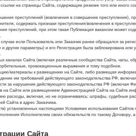
е ссылки на страницы Сайта, содержащие резюме того или иного со
ершения преступлений (вовлечения в совершение преступления), п
лнителя, содержать признаки преступления/вовлечения в преступле
ния преступлений, при этом такая Публикация вакансии может содер
.
 в случае если Пользователь или Заказчик ранее обращался за реги
 и другие параметры) и его Регистрация была заблокирована или
.
ных каналах Сайта (включая различные сообщества Сайта, чаты, о
орбительные, провокационные выражения и тому подобное.
мацию/материалы к размещению на Сайте, либо размещая информа
юдение им требований действующего законодательства РФ, включая
сти за нарушение действующего законодательства РФ (включая Фе
в на Сайте или размещением Администрацией Сайта на Сайте инф
ю расходы, включая, но не ограничиваясь: штрафы, судебные рас
й Сайта в адрес Заказчика.
ств) установленных настоящими Условиями использования Сайтов 
полнения Исполнителем своих обязательств по такому Договору, а
трации Сайта