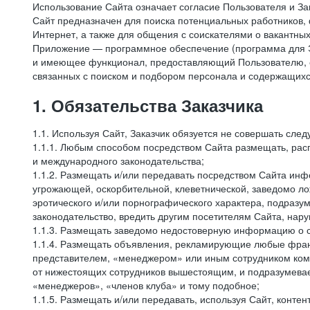
Использование Сайта означает согласие Пользователя и За
Сайт предназначен для поиска потенциальных работников, 
Интернет, а также для общения с соискателями о вакантных
Приложение — программное обеспечение (программа для Э
и имеющее функционал, предоставляющий Пользователю, ес
связанных с поиском и подбором персонала и содержащихся
1. Обязательства Заказчика
1.1. Используя Сайт, Заказчик обязуется не совершать сле
1.1.1. Любым способом посредством Сайта размещать, расп
и международного законодательства;
1.1.2. Размещать и/или передавать посредством Сайта инфо
угрожающей, оскорбительной, клеветнической, заведомо л
эротического и/или порнографического характера, подразу
законодательство, вредить другим посетителям Сайта, нару
1.1.3. Размещать заведомо недостоверную информацию о с
1.1.4. Размещать объявления, рекламирующие любые фран
представителем, «менеджером» или иным сотрудником комп
от нижестоящих сотрудников вышестоящим, и подразумевает
«менеджеров», «членов клуба» и тому подобное;
1.1.5. Размещать и/или передавать, используя Сайт, контен