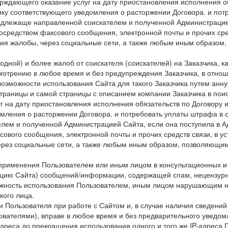
ждающего оказание услуг на дату приостановления исполнения обя
ку соответствующего уведомления о расторжении Договора. и пот
надлежаще направленной соискателем и полученной Администрацие
посредством факсового сообщения, электронной почты и прочих сре
ия жалобы, через социальные сети, а также любым иным образом,
одной) и более жалоб от соискателя (соискателей) на Заказчика, 
отрению в любое время и без предупреждения Заказчика, в отнош
 возможности использования Сайта для такого Заказчика путем анн
страницы и самой страницы с описанием компании Заказчика в пои
 на дату приостановления исполнения обязательств по Договору и
мления о расторжении Договора. и потребовать уплаты штрафа в 
елем и полученной Администрацией Сайта, если она поступила в
сового сообщения, электронной почты и прочих средств связи, в 
рез социальные сети, а также любым иным образом, позволяющим
 применения Пользователем или иным лицом в консультационных 
рацию Сайта) сообщений/информации, содержащей спам, нецензурн
можность использования Пользователем, иным лицом нарушающим 
кого лица.
 Пользователя при работе с Сайтом и, в случае наличия сведений 
ователями), вправе в любое время и без предварительного уведом
-адреса до прекращения использования одного и того же IP-адреса