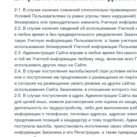
2.1. В случае наличия сомнений относительно правомерно
Условий Пользователями (а равно угрозы таких нарушений)
блокировать или принудительно изменить Учетную информа
2.2. В случае наличия сведений об использовании Учетно
в любое время и без предварительного уведомления Заказч
такую Учетную информацию Пользователя, а также учетную
использование блокируемой Учетной информации Пользова
2.3. Администрация Сайта вправе в любое время без каког
и той же Учетной информации любому лицу, включая всех П
использовать другое лицо на Сайте.
2.4. В случае поступления жалобы/жалоб (при условии ее/и
или о поступлении им предложения о размещении их персон
и согласия на размещение своего резюме на других сайтах
использования Сайта Заказчиком, в отношении которого по
2.5. В случае поступления в адрес Администрации Сайта жа
для целей иных, нежели рассмотрение или оценка их канди
деятельность по трудоустройству, либо для выполнения раб
информации о телефонах, почтовых адресах, адресах элект
предложения позиций и кандидатур и тому подобное), Адми
поступила жалоба, приостановить исполнение своих обязат
информации Заказчика и его Регистрации, а также прекращ