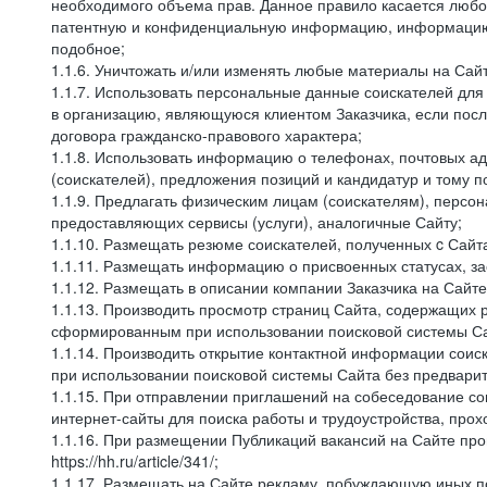
необходимого объема прав. Данное правило касается любо
патентную и конфиденциальную информацию, информацию, 
подобное;
1.1.6. Уничтожать и/или изменять любые материалы на Сайт
1.1.7. Использовать персональные данные соискателей для 
в организацию, являющуюся клиентом Заказчика, если посл
договора гражданско-правового характера;
1.1.8. Использовать информацию о телефонах, почтовых ад
(соискателей), предложения позиций и кандидатур и тому п
1.1.9. Предлагать физическим лицам (соискателям), перс
предоставляющих сервисы (услуги), аналогичные Сайту;
1.1.10. Размещать резюме соискателей, полученных c Сайт
1.1.11. Размещать информацию о присвоенных статусах, за
1.1.12. Размещать в описании компании Заказчика на Сайт
1.1.13. Производить просмотр страниц Сайта, содержащих 
сформированным при использовании поисковой системы Сай
1.1.14. Производить открытие контактной информации сои
при использовании поисковой системы Сайта без предварит
1.1.15. При отправлении приглашений на собеседование со
интернет-сайты для поиска работы и трудоустройства, про
1.1.16. При размещении Публикаций вакансий на Сайте пр
https://hh.ru/article/341/;
1.1.17. Размещать на Сайте рекламу, побуждающую иных по