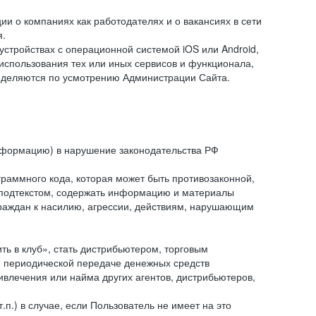
и о компаниях как работодателях и о вакансиях в сети
я.
тройствах с операционной системой iOS или Android,
спользования тех или иных сервисов и функционала,
ределяются по усмотрению Администрации Сайта.
информацию) в нарушение законодательства РФ
граммного кода, которая может быть противозаконной,
м подтекстом, содержать информацию и материалы
граждан к насилию, агрессии, действиям, нарушающим
 в клуб», стать дистрибьютером, торговым
и периодической передаче денежных средств
ивлечения или найма других агентов, дистрибьютеров,
п.) в случае, если Пользователь не имеет на это