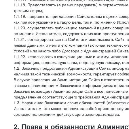
1.1.18. Предоставлять (а равно передавать) гипертекстовы
третьим лицам;
1.1.19. направлять приглашения Соискателям в целях сов
как прямое указание на такую цель, так и, по мнению Испо
1.1.20. осуществлять публикацию вакансий в целях соверше
по мнению Исполнителя, содержать признаки преступления
1.1.21. регистрироваться на Сайте или использовать Сайт,
иными данными о нем и его компании (включая технические
Условий или какого-либо Договора с Администрацией Сайта
1.1.22. использовать в консультационных и коммуникацион
информацию, содержащую спам, нецензурную лексику, оск
1.2. Заказчик, предоставляя Администрации Сайта инфор
наличия такой технической возможности, гарантирует собл
В случае привлечения Администрации Сайта к ответственно
в связи с размещением Заказчиком информации/материало
Заказчик возмещает Администрации Сайта все понесенные е
предъявления соответствующего требования Администрацие
1.3. Нарушение Заказчиком своих обязанностей (обязатель
Исполнителем, что может повлечь за собой приостановку ис
согласно положениям действующего законодательства.
2. Права и обязанности Админис