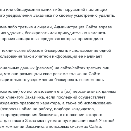
айта или обнаружения каких-либо нарушений настоящих
ого уведомления Заказчика по своему усмотрению удалить,
кими-либо третьими лицами, Администрация Сайта вправе
нию удалить, блокировать или принудительно изменить
и прочих аппаратных средствах которых происходило
и техническим образом блокировать использование одной
спользования такой Учетной информации ее начинает
сональных данных (резюме) на сайте/сайтах третьих лиц
и, что они размещали свое резюме только на Сайте
дварительного уведомления блокировать возможность
искателей) об использовании его (их) персональных данных
ся клиентом Заказчика, если последний осуществляет
ражданско-правового характера, а также об использовании
(вопросы найма на работу, подбора кандидатов,
ез предупреждения Заказчика, в отношении которого
а для такого Заказчика путем аннулирования всей Учетной
ем компании Заказчика в поисковых системах Сайта,