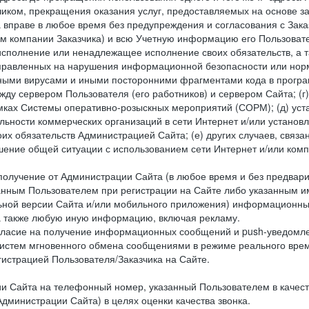
чиком, прекращения оказания услуг, предоставляемых на основе за
 вправе в любое время без предупреждения и согласования с Зака
ем компании Заказчика) и всю Учетную информацию его Пользовате
исполнение или ненадлежащее исполнение своих обязательств, а т
правленных на нарушения информационной безопасности или норм
рными вирусами и иными посторонними фрагментами кода в програм
жду сервером Пользователя (его работников) и сервером Сайта; 
мках Системы оперативно-розыскных мероприятий (СОРМ); (д) уста
ьности коммерческих организаций в сети Интернет и/или установ
 обязательств Администрацией Сайта; (е) других случаев, связан
дшение общей ситуации с использованием сети Интернет и/или ко
 получение от Администрации Сайта (в любое время и без предва
занным Пользователем при регистрации на Сайте либо указанным и
ной версии Сайта и/или мобильного приложения) информационных
а также любую иную информацию, включая рекламу.
огласие на получение информационных сообщений и push-уведомл
систем мгновенного обмена сообщениями в режиме реального време
егистрацией Пользователя/Заказчика на Сайте.
Сайта на телефонный номер, указанный Пользователем в качестве 
дминистрации Сайта) в целях оценки качества звонка.