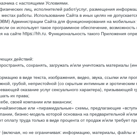
казчика с настоящими Условиями.
физических лиц, исполнителей работ/услуг, размещения информаци
 местах работы. Использование Сайта в иных целях не допускаетс
ВМ) Администрации Сайта для функционирования на мобильных ус
ли он использует такое программное обеспечение, возможность и
 на сайте https://hh.ru. Функциональность такого Приложения оп
дующих действий:
ространять, сохранять, загружать и/или уничтожать материалы (
рмацию в виде текста, изображения, видео, звука, ссылки или про
ожной, грубой, непристойной (со скрытым интимным и эротически
мевающей оказание услуг сексуального характера), призывающей 
шать их права;
ебе, своей компании или вакансии;
чайзинговые или «пирамидальные» схемы, предлагающие «вступить
ании, бизнес-модель которой основана на предварительной и/ил
 оплату труда только в виде процента от продаж и/или требует пр
т (включая, но не ограничивая: информацию, материалы, файлы и т.