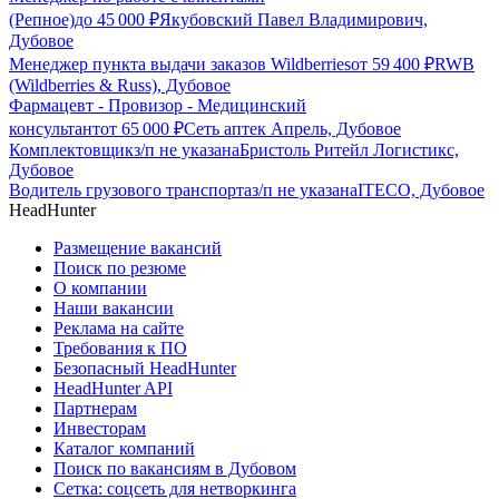
(Репное)
до
45 000
₽
Якубовский Павел Владимирович,
Дубовое
Менеджер пункта выдачи заказов Wildberries
от
59 400
₽
RWB
(Wildberries & Russ), Дубовое
Фармацевт - Провизор - Медицинский
консультант
от
65 000
₽
Сеть аптек Апрель, Дубовое
Комплектовщик
з/п не указана
Бристоль Ритейл Логистикс,
Дубовое
Водитель грузового транспорта
з/п не указана
ITECO, Дубовое
HeadHunter
Размещение вакансий
Поиск по резюме
О компании
Наши вакансии
Реклама на сайте
Требования к ПО
Безопасный HeadHunter
HeadHunter API
Партнерам
Инвесторам
Каталог компаний
Поиск по вакансиям в Дубовом
Сетка: соцсеть для нетворкинга