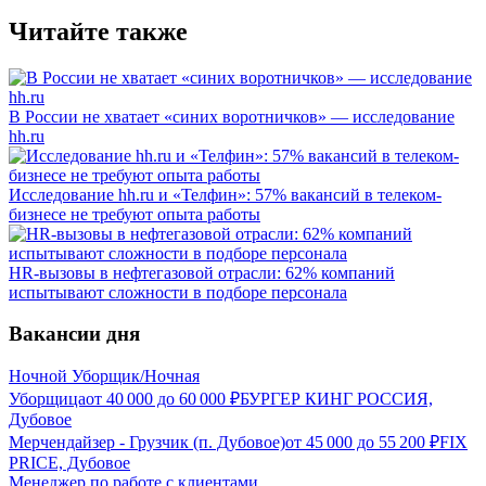
Читайте также
В России не хватает «синих воротничков» — исследование
hh.ru
Исследование hh.ru и «Телфин»: 57% вакансий в телеком-
бизнесе не требуют опыта работы
HR-вызовы в нефтегазовой отрасли: 62% компаний
испытывают сложности в подборе персонала
Вакансии дня
Ночной Уборщик/Ночная
Уборщица
от
40 000
до
60 000
₽
БУРГЕР КИНГ РОССИЯ,
Дубовое
Мерчендайзер - Грузчик (п. Дубовое)
от
45 000
до
55 200
₽
FIX
PRICE, Дубовое
Менеджер по работе с клиентами