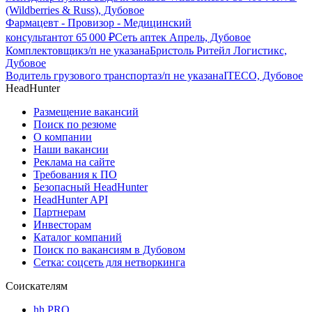
(Wildberries & Russ), Дубовое
Фармацевт - Провизор - Медицинский
консультант
от
65 000
₽
Сеть аптек Апрель, Дубовое
Комплектовщик
з/п не указана
Бристоль Ритейл Логистикс,
Дубовое
Водитель грузового транспорта
з/п не указана
ITECO, Дубовое
HeadHunter
Размещение вакансий
Поиск по резюме
О компании
Наши вакансии
Реклама на сайте
Требования к ПО
Безопасный HeadHunter
HeadHunter API
Партнерам
Инвесторам
Каталог компаний
Поиск по вакансиям в Дубовом
Сетка: соцсеть для нетворкинга
Соискателям
hh PRO