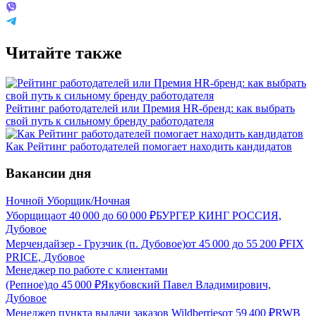
Читайте также
Рейтинг работодателей или Премия HR-бренд: как выбрать
свой путь к сильному бренду работодателя
Как Рейтинг работодателей помогает находить кандидатов
Вакансии дня
Ночной Уборщик/Ночная
Уборщица
от
40 000
до
60 000
₽
БУРГЕР КИНГ РОССИЯ,
Дубовое
Мерчендайзер - Грузчик (п. Дубовое)
от
45 000
до
55 200
₽
FIX
PRICE, Дубовое
Менеджер по работе с клиентами
(Репное)
до
45 000
₽
Якубовский Павел Владимирович,
Дубовое
Менеджер пункта выдачи заказов Wildberries
от
59 400
₽
RWB